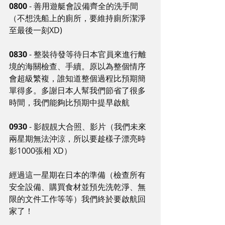
0800
 - 善用遊艇會設備齊全的洗手間
（不想洗船上的廁所，要維持廁所潔淨
至最後一刻XD)
0830
 - 整裝待發等待日本官員來進行離
境的海關檢查、手續。原以為整個情序
會超級繁複，誰知道整個過程比預期簡
單得多。多謝日本人幫我們節省了很多
時間，我們能夠比預期中提早啟航
0930
 - 影靚靚大合照、影片（我們未來
兩星期無法沖涼，所以要趁樣子漂亮時
影1000張相 XD）
經過這一星期在日本的準備（檢查所有
安全設備、購買食材並預先洗乾淨、無
限的文件工作等等）我們終於要啟航回
家了！