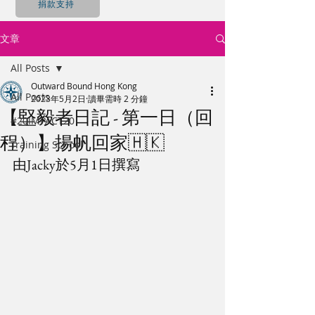
捐款支持
文章
All Posts
Outward Bound Hong Kong
All Posts
2023年5月2日
讀畢需時 2 分鐘
【堅毅者日記 - 第一日（回
#20IMPACT20
程）】揚帆回家🇭🇰
Training School
由Jacky於5月1日撰寫