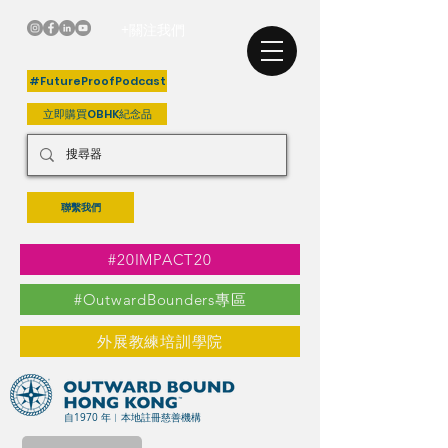
+關注我們
#FutureProofPodcast
立即購買OBHK紀念品
聯繫我們
#20IMPACT20
#OutwardBounders專區
外展教練培訓學院
自1970 年︳本地註冊慈善機構