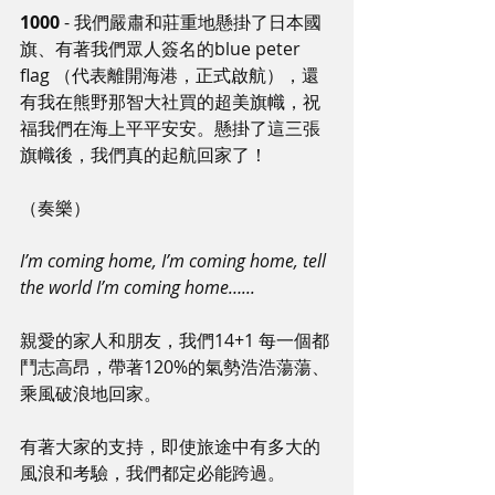
1000
 - 我們嚴肅和莊重地懸掛了日本國
旗、有著我們眾人簽名的blue peter 
flag （代表離開海港，正式啟航），還
有我在熊野那智大社買的超美旗幟，祝
福我們在海上平平安安。懸掛了這三張
旗幟後，我們真的起航回家了！
（奏樂）
I’m coming home, I’m coming home, tell 
the world I’m coming home…...
親愛的家人和朋友，我們14+1 每一個都
鬥志高昂，帶著120%的氣勢浩浩蕩蕩、
乘風破浪地回家。
有著大家的支持，即使旅途中有多大的
風浪和考驗，我們都定必能跨過。