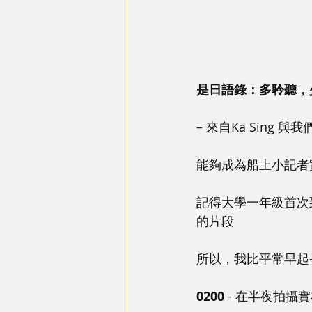
是日語錄：多聆聽，
– 來自Ka Sing
能夠成為船上小記者
記得大學一年級首次
的片段
所以，我比平常早起–
0200
 - 在半夜拍