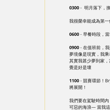
0300 
-  明月落下
我很榮幸能成為第一
0600 
- 早餐時段，
0900
 - 在值班前
夢境像是現實，我乘
其實我甚少夢到家，
覺是好是壞
1100
 - 競賽環節！B
將展開！
我們要在駕駛時間內，
可惡的海浪— 當我