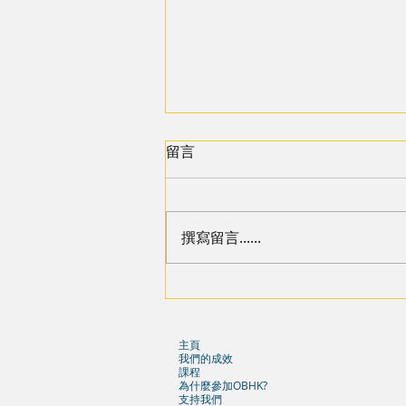
留言
撰寫留言......
【2024 20IMPACT20 堅毅青年
日記 - Leg 2 Day 2】Part 2. 星與
海
主頁
我們的成效
課程
為什麼參加OBHK?
支持我們