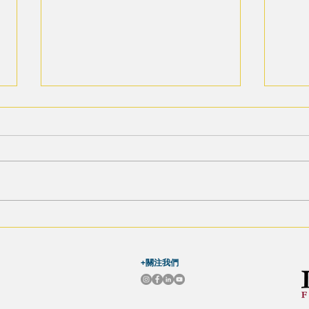
【2024 20IMPACT20 堅毅青年
【20
日記 - Leg 2 Day 2】Part 1. 天天
日記 
清早最歡喜
會
+關注我們