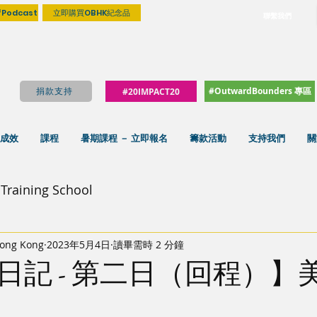
fPodcast
立即購買OBHK紀念品
聯繫我們
#OutwardBounders 專區
捐款支持
#20IMPACT20
成效
課程
暑期課程 － 立即報名
籌款活動
支持我們
關
Training School
ong Kong
2023年5月4日
讀畢需時 2 分鐘
日記 - 第二日（回程）】