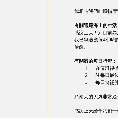
我相信我們能將幅度
有關適應海上的生活
感謝上天！到目前為
我已經適應每4小時的
清醒。
有關我的每日行程：
	1.	在
	2.	於每
	3.	每日
頭兩天的天氣非常適
感謝上天給予我們一