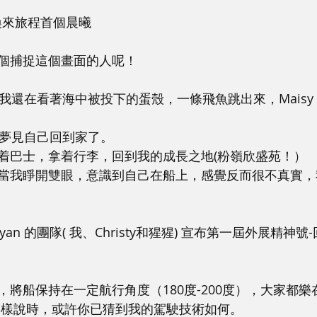
，換來旅程首個晨曦
個捕捉這個畫面的人呢！
當我還在看著海中被投下的蛋殼，一條飛魚跳出來，Maisy
，我夢見自己回到家了。
着巴士，拿着行李，回到我的成長之地(粉嶺欣盛苑！）
當我睜開雙眼，意識到自己在船上，感覺反而很不真實，
ryan 的團隊( 我、Christy和猩猩) 宣布第一屆外展精神
將船保持在一定航行角度（180度-200度），大家都樂
這樣說時，或許你已猜到我的駕駛技術如何。