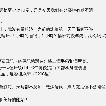
調整至少於10度，只是今天我們在比賽時有點不適
：
止，我沒有暈船浪（之前的訓練第一天已嘔個不停）
輪班: 3 小時的睡眠，1 小時的輪班前後準備，以及4小
值班後撰寫日記（確保記憶還在）塗上潤手霜和潤唇膏。
日最後一個值班後(14:00午餐後)進行面部和身體護理 
食補健品，晚餐後刷牙（2200後）
合航海。天晴卻不炎熱，乾燥清爽，風力充足但不會過猛
個美好的開始！