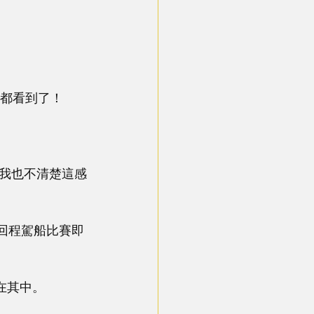
 都看到了！
我也不清楚這感
號-回程駕船比賽即
在其中。