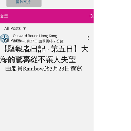
捐款支持
文章
All Posts
Outward Bound Hong Kong
All Posts
2023年3月27日
讀畢需時 2 分鐘
【堅毅者日記 - 第五日】大
#20IMPACT20
海的驚喜從不讓人失望
Training School
由船員Rainbow於3月23日撰寫