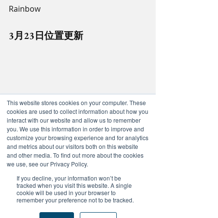
Rainbow
3月23日位置更新
This website stores cookies on your computer. These
cookies are used to collect information about how you
interact with our website and allow us to remember
you. We use this information in order to improve and
customize your browsing experience and for analytics
and metrics about our visitors both on this website
and other media. To find out more about the cookies
we use, see our Privacy Policy.
If you decline, your information won’t be
tracked when you visit this website. A single
cookie will be used in your browser to
remember your preference not to be tracked.
#20IMPACT20