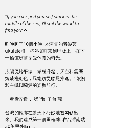
“If you ever find yourself stuck in the 
middle of the sea, I’ll sail the world to 
find you”
🎶
昨晚睡了10個小時, 充滿電的我帶著
ukulele和一杯熱咖啡來到甲板上，在下
一輪值班前享受休閒的時光。
太陽從地平線上緩緩升起，天空和雲層
燒成橙紅色，風繼續從船尾推進。1號帆
和主帆以鷗翼的姿勢航行。
「看看左邊， 我們到了台灣!」
台灣的輪廓在藍天下巧妙地被勾勒出
來。我們達成第一個里程碑: 在台灣南端
20英里外航行。