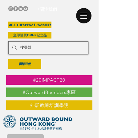
+關注我們
#FutureProofPodcast
立即購買OBHK紀念品
聯繫我們
#20IMPACT20
#OutwardBounders專區
外展教練培訓學院
自1970 年︳本地註冊慈善機構