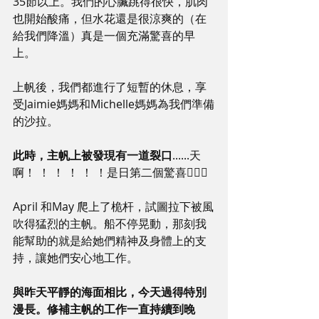
35節以上。我們的心臟跳得很快，肌肉
也開始酸痛，但水花還是很涼爽的（在
給我們降溫）真是一個充滿驚喜的早
上。
上帆後，我們都進行了短暫的休息，享
受Jaimie媽媽和Michelle媽媽為我們準備
的沙拉。
此時，主帆上被發現有一道裂口
......天
啊！ ！ ！ ！ ！ ！是日第二個驚喜💁🏻‍♀️
April 和May 爬上了桅杆，試圖拉下被風
吹得猛烈的主帆。船不停晃動，那刻我
能幫助的就是給她們精神及身體上的支
持，讓她們安心地工作。
與昨天平靜的海面相比，今天過得特別
漫長。修補主帆的工作一直持續到晚