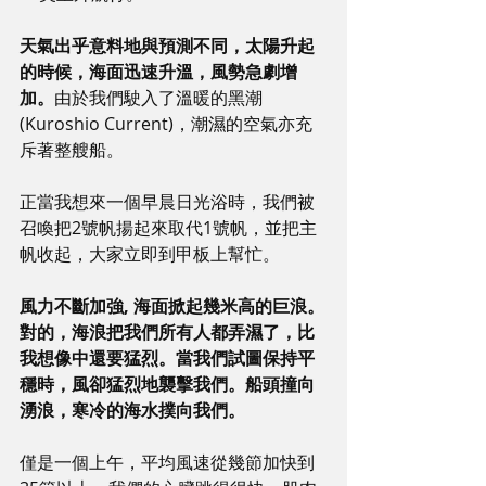
天氣出乎意料地與預測不同，太陽升起
的時候，海面迅速升溫，風勢急劇增
加。
由於我們駛入了溫暖的黑潮 
(Kuroshio Current)，潮濕的空氣亦充
斥著整艘船。
正當我想來一個早晨日光浴時，我們被
召喚把2號帆揚起來取代1號帆，並把主
帆收起，大家立即到甲板上幫忙。
風力不斷加強, 海面掀起幾米高的巨浪。
對的，海浪把我們所有人都弄濕了，比
我想像中還要猛烈。當我們試圖保持平
穩時，風卻猛烈地襲擊我們。船頭撞向
湧浪，寒冷的海水撲向我們。
僅是一個上午，平均風速從幾節加快到