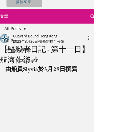
捐款支持
文章
All Posts
Outward Bound Hong Kong
All Posts
2023年3月30日
讀畢需時 1 分鐘
【堅毅者日記 - 第十一日】
#20IMPACT20
航海作樂🎶
Training School
由船員Slyvia於3月29日撰寫