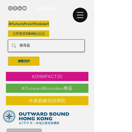
+關注我們
#FutureProofPodcast
立即購買OBHK紀念品
聯繫我們
#20IMPACT20
#OutwardBounders專區
外展教練培訓學院
自1970 年︳本地註冊慈善機構