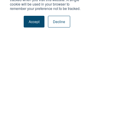
cookie will be used in your browser to
remember your preference not to be tracked.
Accept
Decline
留言
撰寫留言......
【2024 20IMPACT20 堅毅
【2024 20IMPA
青年日記 - Leg 2 Day 4】精
青年日記 - Leg 2 
彩的高雄
苦的一天