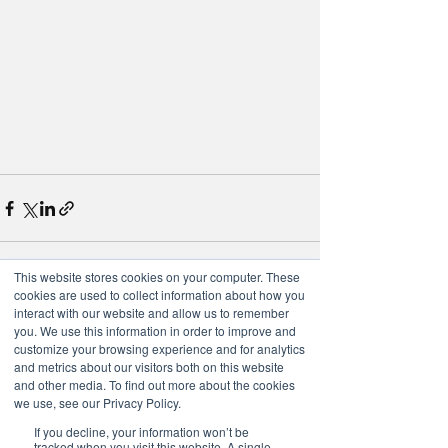
This website stores cookies on your computer. These
cookies are used to collect information about how you
interact with our website and allow us to remember
最新文章
查看全部
you. We use this information in order to improve and
customize your browsing experience and for analytics
and metrics about our visitors both on this website
and other media. To find out more about the cookies
we use, see our Privacy Policy.
If you decline, your information won’t be
tracked when you visit this website. A single