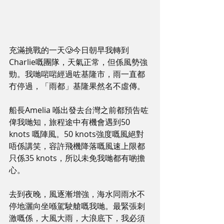
充滿挑戰的一天🥲今日朝早我轉到
Charlie嘅團隊，天氣正常，但係風勢強
勁。我哋啱啱經過咗基隆市，雨一直都
冇停過，「雨都」基隆果然名不虛傳。
船長Amelia 喺出發去台灣之前都預告咗
俾我哋知，旅程途中有機會遇到50 
knots 嘅陣風。50 knots強度嘅風絕對
唔係講笑，容許飛機降落嘅風速上限都
只係35 knots，所以未免我哋都有啲擔
心。
去到夜晚，風逐漸增強，海水同雨水不
停地灑向坐喺駕駛艙嘅我哋。最緊張刺
激嘅係，大風大雨，大浪底下，我必須