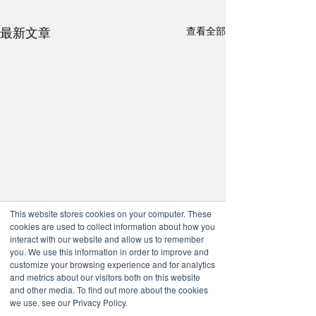
最新文章
查看全部
This website stores cookies on your computer. These
cookies are used to collect information about how you
interact with our website and allow us to remember
you. We use this information in order to improve and
customize your browsing experience and for analytics
and metrics about our visitors both on this website
and other media. To find out more about the cookies
we use, see our Privacy Policy.