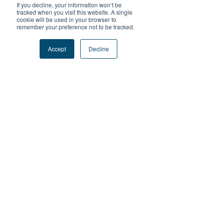
2 則留言
If you decline, your information won’t be
tracked when you visit this website. A single
cookie will be used in your browser to
remember your preference not to be tracked.
撰寫留言......
【2024 20IMPACT20 堅毅
【2024 20IMPA
Accept
Decline
青年日記 - Leg 2 Day 4】精
青年日記 - Leg 2 
彩的高雄
得盡興，航行得
最新
yaqian zhang
7月26日
If anyone enjoys tricky vehicle games, 
Drive Mad online
 is worth trying. It loads 
quickly in the browser and each level 
feels different.
按讚
回覆
Lite Game Geometry Dash
5月05日
By the seventh day, the excitement that 