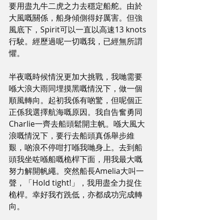
要用盡九牛二虎之力去穩定船舵。由於
大風嘅關係，船身傾側得好厲害。但強
風底下，Spirit可以一直以高速13 knots
行駛。經歷過呢一切嘅我，已經無所謂
懼。
半夜嘅時候情況更加大挑戰，我哋需要
喺大浪大雨同埋摸黑嘅情況下，做一個
順風轉向。起初我係有啲驚，但呢個正
正係我選擇航海嘅原因。我自告奮勇同
Charlie一齊去船頭鬆開主帆。喺大風大
浪嘅情況下，要行去船頭真係舉步維
艱，啲浪不停咁打喺我哋身上。去到船
頭我坐咗喺船嘅桅桿下面，用我最大嘅
努力解開帆繩。突然船長Amelia大叫一
聲，「Hold tight!」，我用盡全力捉住
桅桿。幸好我冇跣低，亦都成功完成轉
向。