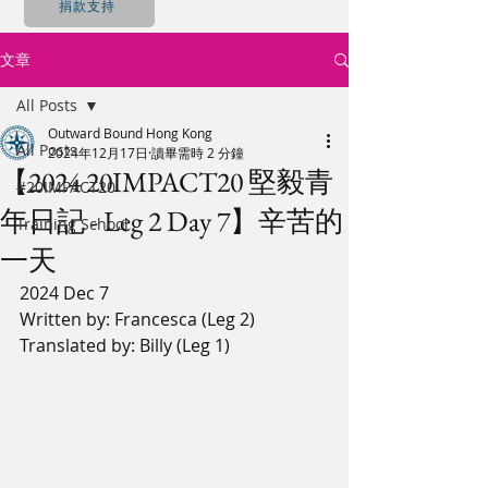
捐款支持
文章
All Posts
Outward Bound Hong Kong
All Posts
2024年12月17日
讀畢需時 2 分鐘
【2024 20IMPACT20 堅毅青
#20IMPACT20
年日記 - Leg 2 Day 7】辛苦的
Training School
一天
2024 Dec 7
Written by: Francesca (Leg 2)
Translated by: Billy (Leg 1)