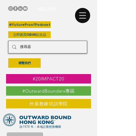
+關注我們
#FutureProofPodcast
立即購買OBHK紀念品
聯繫我們
#20IMPACT20
#OutwardBounders專區
外展教練培訓學院
自1970 年︳本地註冊慈善機構