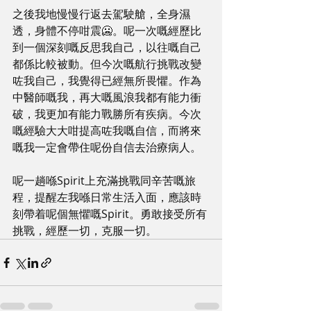
之後我地慢慢行返去駕駛艙，全身濕
透，身體不停咁震🥶。呢一次嘅經歷比
到一個深刻嘅反思我自己，以往嘅自己
都係比較被動。但今次嘅航行挑戰改變
咗我自己，我覺得已經無所畏懼。作為
中醫師嘅我，再大嘅風浪我都有能力衝
破，我更加有能力戰勝所有疾病。今次
嘅經驗大大咁提高咗我嘅自信，而將來
嘅我一定會帶住呢份自信去治療病人。
呢一趟喺Spirit上充滿挑戰同辛苦嘅旅
程，提醒左我喺日常生活入面，應該時
刻帶着呢個無懼嘅Spirit。勇敢接受所有
挑戰，經歷一切，克服一切。