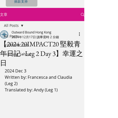
捐款支持
文章
All Posts
Outward Bound Hong Kong
All Posts
2024年12月17日
讀畢需時 2 分鐘
【2024 20IMPACT20 堅毅青
#20IMPACT20
年日記 - Leg 2 Day 3】幸運之
Training School
日
2024 Dec 3
Written by: Francesca and Claudia 
(Leg 2)
Translated by: Andy (Leg 1)