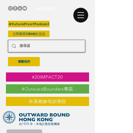
+關注我們
#FutureProofPodcast
立即購買OBHK紀念品
聯繫我們
#20IMPACT20
#OutwardBounders專區
外展教練培訓學院
自1970 年︳本地註冊慈善機構