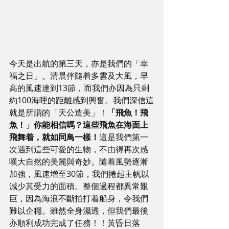
今天是出航的第三天，亦是我們的「幸
福之日」。清晨伴隨着多雲及大風，早
高的風速達到13節，而我們亦因為只剩
約100海哩的距離感到興奮。我們深信這
就是所謂的「天公造美」！
「飛魚！飛
魚！」你能相信嗎？這些飛魚在海面上
飛舞着，就如同鳥一樣！
這是我們第一
次遇到這些可愛的生物，不由得再次感
嘆大自然的美麗與奇妙。隨着風勢逐漸
加強，風速增至30節，我們捲起主帆以
減少其受力的面積。整個過程都異常艱
巨，因為海浪不斷拍打着船身，令我們
難以企穩。雖然全身濕透，但我們最後
亦順利成功完成了任務！！黃昏日落