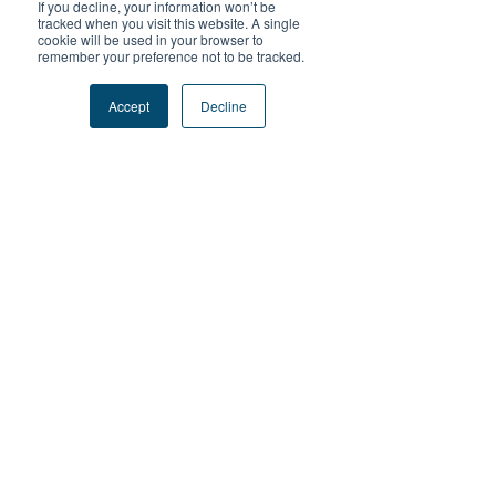
If you decline, your information won’t be
in the browser. It's an easy game to 
tracked when you visit this website. A single
jump into for a few minutes.
cookie will be used in your browser to
remember your preference not to be tracked.
已編輯
Accept
Decline
按讚
回覆
top game
7月26日
If you're looking for 
eggy car free
, this 
version loads quickly and runs smoothly 
in the browser. It's an easy game to 
jump into for a few minutes.
按讚
回覆
Stickman Hook
4月16日
What a beautiful and vivid story—the 
moments with the dolphins and flying 
fish really stood out and made the 