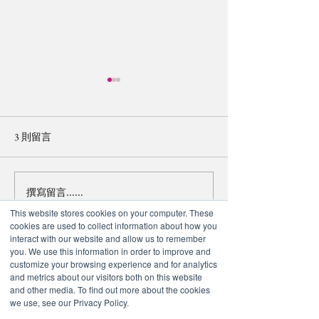
3 則留言
撰寫留言......
【2024 20IMPACT20 堅毅
【2024 20IMPA
青年日記 - Leg 2 Day 4】精
青年日記 - Leg 2 
This website stores cookies on your computer. These
cookies are used to collect information about how you
彩的高雄
苦的一天
最新
interact with our website and allow us to remember
you. We use this information in order to improve and
Bros Baseball
customize your browsing experience and for analytics
4 天前
and metrics about our visitors both on this website
and other media. To find out more about the cookies
If you're looking for 
Basketball Bros
, this 
we use, see our Privacy Policy.
version loads quickly and runs smoothly 