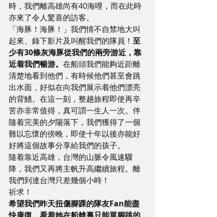
時，我們離高雄尚有40海哩，而在此時
亦來了令人驚喜的訪客。
「海豚！海豚！」我們情不自禁地大叫
起來、錄下影片及叫醒我們的隊員！
至
少有30條灰海豚從我們的兩旁游近，靠
近着我們暢游。
在船頭我們能夠近距離
清楚地看到他們，有時候他們甚至會跳
出水面，好似在向我們展示着他們漂亮
的背鰭。在這一刻，整趟旅程即使再辛
苦亦非常值得，真可謂一生人一次。伴
隨着完美的夕陽落下，我們獲得了一個
難以忘懷的傍晚，即使十年以後亦能好
好將這個故事分享給我們的孩子。
隨着靠近高雄，台灣的山脈令風速驟
降，我們又再將主帆升高繼續旅程。離
我們到達台灣只差幾個小時！
祈求！
希望我們昨天扭傷腳踝的隊友Fan能盡
快康復。看着她在船艙裏只能單腳跳的