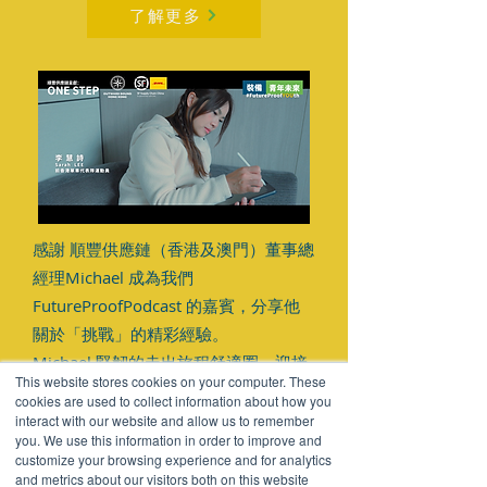
了解更多
感謝 順豐供應鏈（香港及澳門）董事總
經理Michael 成為我們
FutureProofPodcast 的嘉賓，分享他
關於「挑戰」的精彩經驗。
Michael 堅韌的走出旅程舒適圈，迎接
This website stores cookies on your computer. These
挑戰的故事必定會為您帶來啟發。
cookies are used to collect information about how you
interact with our website and allow us to remember
you. We use this information in order to improve and
customize your browsing experience and for analytics
and metrics about our visitors both on this website