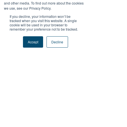
and other media. To find out more about the cookies
we use, see our Privacy Policy.
If you decline, your information won’t be
tracked when you visit this website. A single
cookie will be used in your browser to
remember your preference not to be tracked.
感謝 順豐供應鏈（香港及澳門）董事總
Accept
Decline
經理Michael 成為我們
FutureProofPodcast 的嘉賓，分享他
關於「挑戰」的精彩經驗。
Michael 堅韌的走出旅程舒適圈，迎接
挑戰的故事必定會為您帶來啟發。
了解更多