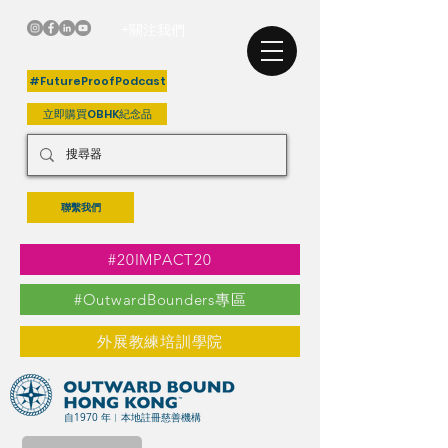
+關注我們
#FutureProofPodcast
立即購買OBHK紀念品
聯繫我們
#20IMPACT20
#OutwardBounders專區
外展教練培訓學院
自1970 年︳本地註冊慈善機構