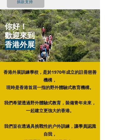
捐款支持
​你好！
歡迎來到
香港外展
香港外展訓練學校，
是於1970年成立的註冊慈善
機構，
現時是香港首屈一指的野外體驗式教育機構。
我們希望透過
野外體驗式教育
，
裝備青年未來
，
一起建立更強大的香港。
我們旨在透過具挑戰性的户外訓練，讓學員認識
自我，