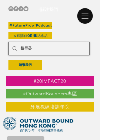
+關注我們
#FutureProofPodcast
立即購買OBHK紀念品
聯繫我們
#20IMPACT20
#OutwardBounders專區
外展教練培訓學院
自1970 年︳本地註冊慈善機構