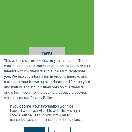
了解更多
This website stores cookies on your computer. These
cookies are used to collect information about how you
interact with our website and allow us to remember
you. We use this information in order to improve and
我們的歷史
customize your browsing experience and for analytics
and metrics about our visitors both on this website
“Outward Bound" 是什麼意
and other media. To find out more about the cookies
we use, see our Privacy Policy.
思
？
If you decline, your information won’t be
tracked when you visit this website. A single
cookie will be used in your browser to
remember your preference not to be tracked.
最初是
船舶離開的航海術語
，後來 “Outward
Bound”一詞已演變為一
國際機構的名字，
而其