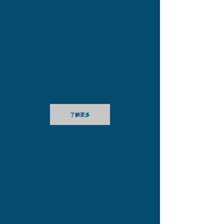
了解更多
我們是香港
最大型的戶外教練培訓學
校
。