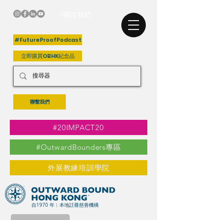
+關注我們
#FutureProofPodcast
立即購買OBHK紀念品
聯繫我們
#20IMPACT20
#OutwardBounders專區
外展教練培訓學院
自1970 年︳本地註冊慈善機構