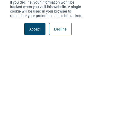
If you decline, your information won’t be
tracked when you visit this website. A single
cookie will be used in your browser to
remember your preference not to be tracked.
Accept
Decline
我們的​大自然教室
大網仔