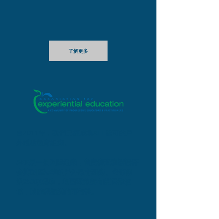
了解更多
自2011年，我們已經成為AEE認可的戶
外體驗教育組織。
AEE是一個國際組織，負責審查和認證符
合其國際標準的戶外教育組織。考察超
過250項標準，範圍覆蓋所有的運作領
域，以確保組織的可行性。