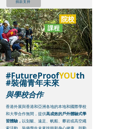
捐款支持
院校
課程
#FutureProof
YOU
th
#裝備青年未來
與學校合作
香港外展與香港和亞洲各地的本地和國際學校
和大學合作無間，提供
高成效的戶外體驗式學
習體驗，
以划艇、遠足、帆船、攀岩或高空繩
索活動，裝備學生未來技能和身心健康，鼓勵