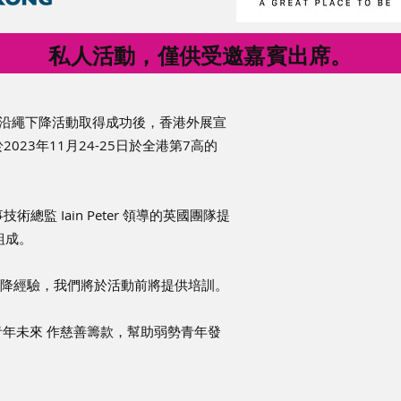
​私人活動，僅供受邀嘉賓出席。
香港首個高樓沿繩下降活動取得成功後，香港外展宣
23年11月24-25日於全港第7高的
。
監 Iain Peter 領導的英國團隊提
組成。
繩下降經驗，我們將於活動前將提供培訓。
青年未來 作慈善籌款，幫助弱勢青年發