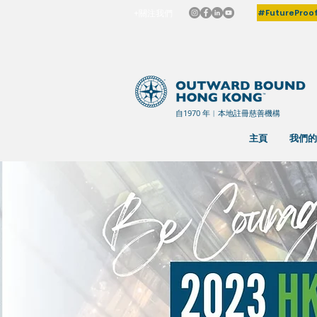
#FutureProo
+關注我們
自1970 年︳本地註冊慈善機構
主頁
我們的