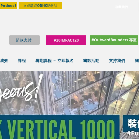
fPodcast
立即購買OBHK紀念品
聯繫我們
#OutwardBounders 專區
捐款支持
#20IMPACT20
成效
課程
暑期課程 － 立即報名
籌款活動
支持我們
關