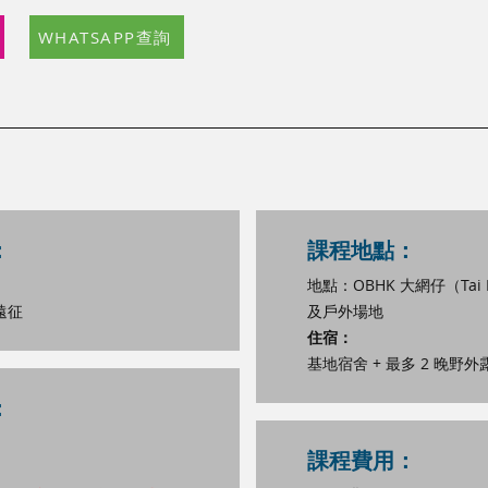
WHATSAPP查詢
：
課程地點：
地點：OBHK 大網仔（Tai 
遠征
及戶外場地
住宿：
基地宿舍 + 最多 2 晚野
：
課程費用：