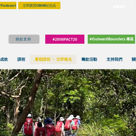
fPodcast
立即購買OBHK紀念品
聯繫我們
#OutwardBounders 專區
捐款支持
#20IMPACT20
成效
課程
暑期課程 － 立即報名
籌款活動
支持我們
關