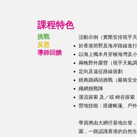
課程特色
挑戰
活動示例（實際安排視乎
反思
於香港郊野及海岸路線進
導師回饋
以海上獨木舟穿梭海灣及
兩晚野外露營（視乎天氣調整
定向及遠征路線規劃
經典跳碼頭挑戰（嚴格安
繩網挑戰陣
溪流探索 及／或 峽谷探
營地技能：搭建帳篷、戶
學員將由大網仔基地出發，
園，一路認識香港的自然