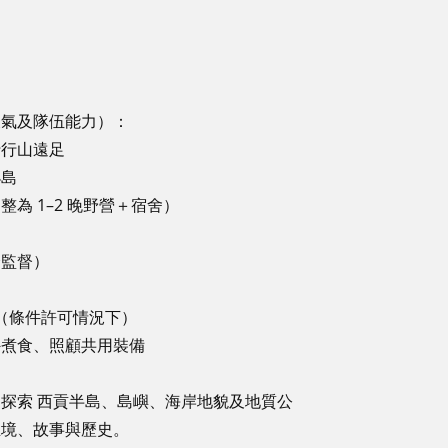
天氣及隊伍能力）：
行行山遠足
小島
為 1–2 晚野營＋宿舍）
全監督）
索（條件許可情況下）
外煮食、照顧共用裝備
探索 西貢半島、島嶼、海岸地貌及地質公
生境、故事與歷史。