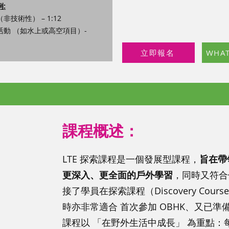
:
技術性） – 1:12
活動 （如水上或高空項目）-
立即報名
WHA
課程概述：
LTE 探索課程是一個發展型課程，
旨在帶
更深入、更全面的戶外學習
，同時又符合
接了學員在探索課程（Discovery Co
時亦非常適合 首次參加 OBHK、又已
課程以 「在野外生活中成長」 為重點