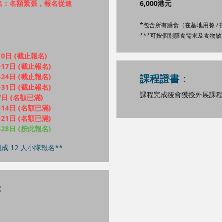
報名：名額緊張，報名從速
6,000港元
*包含所有膳食（在基地用餐 /
***可按個別膳食需求及食物
10日
(截止報名)
-17日
(截止報名)
-24日
(截止報名)
課程證書：
-31日
(截止報名)
課程完成後會獲授外展課
7日
(名額已滿)
-14日
(名額已滿)
-21日
(名額已滿)
-28日
(按此報名)
成 12 人小隊報名**
：