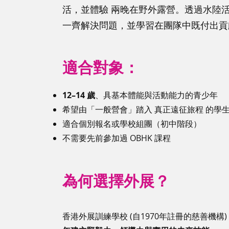
活，並體驗 兩晚在野外露營。透過水陸
一齊解決問題，並學習在團隊中既付出貢
適合對象：
12–14 歲
、具基本體能與活動能力的青少年
希望由「一般營會」踏入 真正遠征旅程 的學
適合個別報名或學校組團（初中階段）
不需要先前參加過 OBHK 課程
為何選擇外展？
香港外展訓練學校 (自1970年註冊的慈善機構)